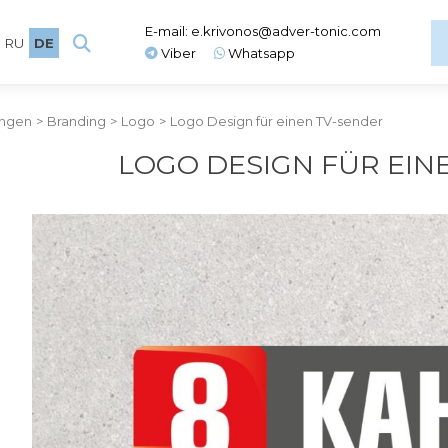
E-mail:
e.krivonos@adver-tonic.com
RU
DE
Viber
Whatsapp
ungen
>
Branding
>
Logo
>
Logo Design für einen TV-sender
LOGO DESIGN FÜR EIN