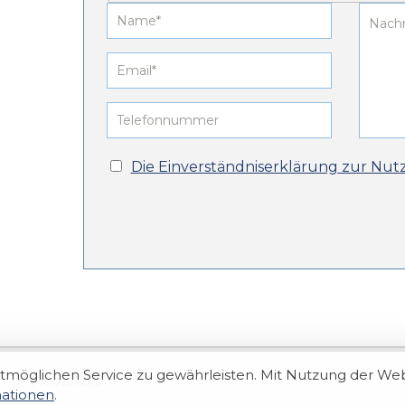
Die Einverständniserklärung zur Nut
möglichen Service zu gewährleisten. Mit Nutzung der We
 right reversed.
mationen
.