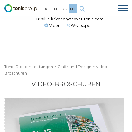
UA
EN
RU
DE
E-mail:
e.krivonos@adver-tonic.com
Viber
Whatsapp
Tonic Group
>
Leistungen
>
Grafik und Design
>
Video-
Broschüren
VIDEO-BROSCHÜREN