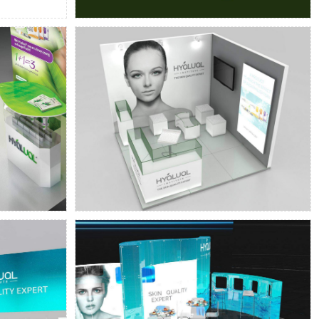
esign, 3D
Messestandgestaltung und 3D
chitektur
Visualisierung
sestände
Beleuchteter LED Messestand