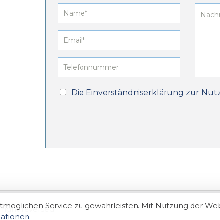
Die Einverständniserklärung zur Nut
möglichen Service zu gewährleisten. Mit Nutzung der We
 right reversed.
mationen
.