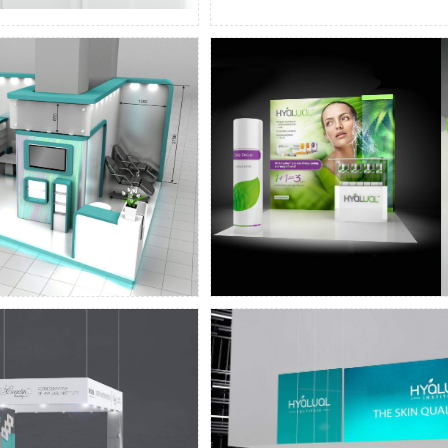
und Modellierung des
Messestand D
geplanten Standes
Modellierung, die Ar
sestandgestaltung und
Beleuchtete LED Mes