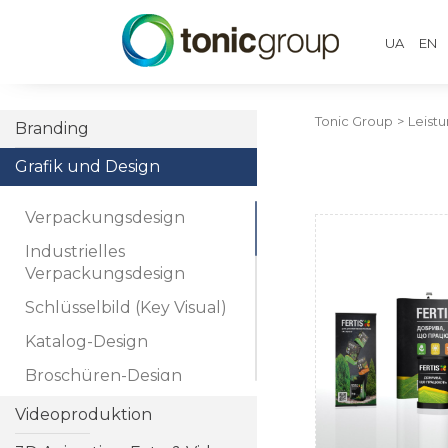
UA
EN
Tonic Group
>
Leist
Branding
Grafik und Design
Verpackungsdesign
Industrielles
Verpackungsdesign
Schlüsselbild (Key Visual)
Katalog-Design
Pr
Broschüren-Design
Booklet-Design
Videoproduktion
Ordner-Design