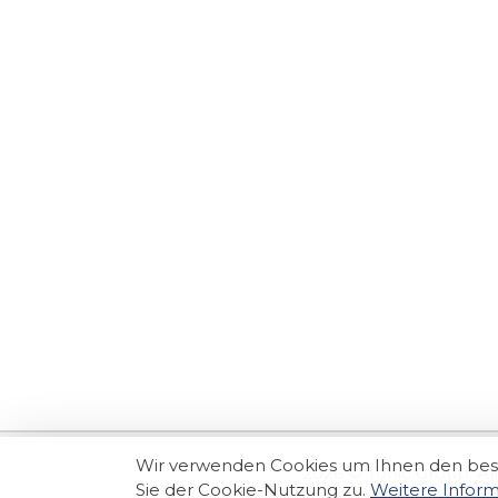
Wir verwenden Cookies um Ihnen den best
2026 © Tonic Group. All
Sie der Cookie-Nutzung zu.
Weitere Infor