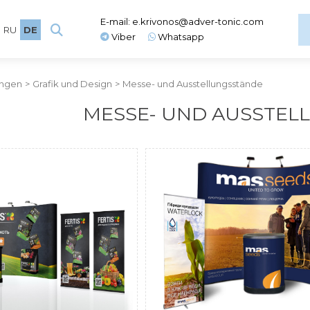
E-mail:
e.krivonos@adver-tonic.com
RU
DE
Viber
Whatsapp
ungen
>
Grafik und Design
>
Messe- und Ausstellungsstände
MESSE- UND AUSSTEL
BIENFIELD
Pop Up Messewand 
ojekt und Aufbau des
System Me
Ausstellungsstands