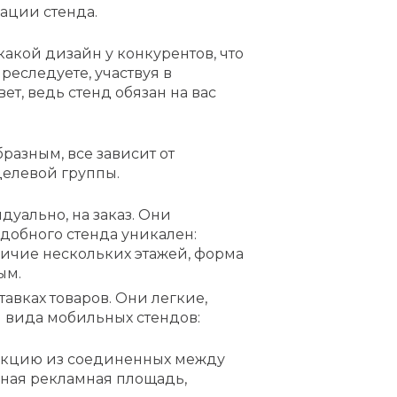
ации стенда.
какой дизайн у конкурентов, что
реследуете, участвуя в
ет, ведь стенд обязан на вас
разным, все зависит от
целевой группы.
уально, на заказ. Они
добного стенда уникален:
личие нескольких этажей, форма
ым.
вках товаров. Они легкие,
и вида мобильных стендов:
рукцию из соединенных между
ьная рекламная площадь,