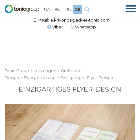
UA
EN
RU
DE
E-mail:
e.krivonos@adver-tonic.com
Viber
Whatsapp
Tonic Group
>
Leistungen
>
Grafik und
Design
>
Flyergestaltung
>
Einzigartiges Flyer-Design
EINZIGARTIGES FLYER-DESIGN