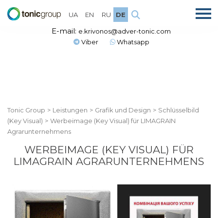
UA
EN
RU
DE
E-mail:
e.krivonos@adver-tonic.com
Viber
Whatsapp
Tonic Group
>
Leistungen
>
Grafik und Design
>
Schlüsselbild
(Key Visual)
>
Werbeimage (Key Visual) für LIMAGRAIN
Agrarunternehmens
WERBEIMAGE (KEY VISUAL) FÜR
LIMAGRAIN AGRARUNTERNEHMENS