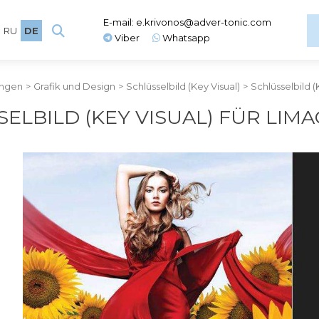
E-mail:
e.krivonos@adver-tonic.com
RU
DE
Viber
Whatsapp
ungen
>
Grafik und Design
>
Schlüsselbild (Key Visual)
>
Schlüsselbild 
SELBILD (KEY VISUAL) FÜR L