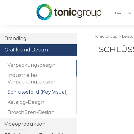
UA
EN
Tonic Group
>
Leist
Branding
SCHLÜS
Grafik und Design
Verpackungsdesign
Industrielles
Verpackungsdesign
Schlüsselbild (Key Visual)
Katalog-Design
Broschüren-Design
Booklet-Design
Videoproduktion
Ordner-Design