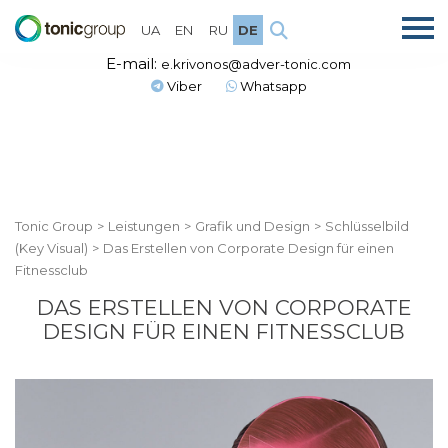
UA
EN
RU
DE
E-mail:
e.krivonos@adver-tonic.com
Viber
Whatsapp
Tonic Group
>
Leistungen
>
Grafik und Design
>
Schlüsselbild
(Key Visual)
>
Das Erstellen von Corporate Design für einen
Fitnessclub
DAS ERSTELLEN VON CORPORATE
DESIGN FÜR EINEN FITNESSCLUB