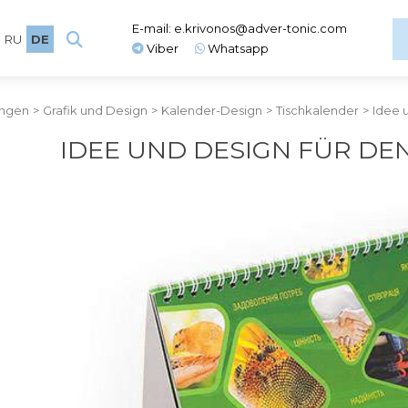
E-mail:
e.krivonos@adver-tonic.com
RU
DE
Viber
Whatsapp
ungen
>
Grafik und Design
>
Kalender-Design
>
Tischkalender
>
Idee 
IDEE UND DESIGN FÜR DE