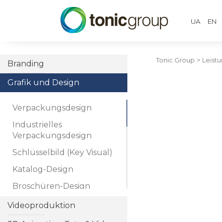
UA
EN
Tonic Group
>
Leist
Branding
Grafik und Design
Verpackungsdesign
Industrielles
Verpackungsdesign
Schlüsselbild (Key Visual)
Katalog-Design
Broschüren-Design
Booklet-Design
Videoproduktion
Ordner-Design