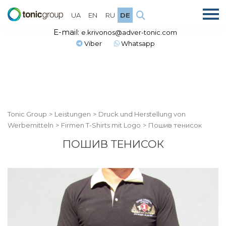
UA
EN
RU
DE
E-mail:
e.krivonos@adver-tonic.com
Viber
Whatsapp
Tonic Group
>
Leistungen
>
Druck und Herstellung von
Werbemitteln
>
Firmen T-Shirts mit Logo
>
Пошив тенисок
ПОШИВ ТЕНИСОК