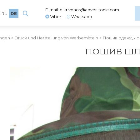
E-mail:
e.krivonos@adver-tonic.com
RU
DE
Viber
Whatsapp
ungen
>
Druck und Herstellung von Werbemitteln
>
Пошив одежды с
ПОШИВ ШЛ