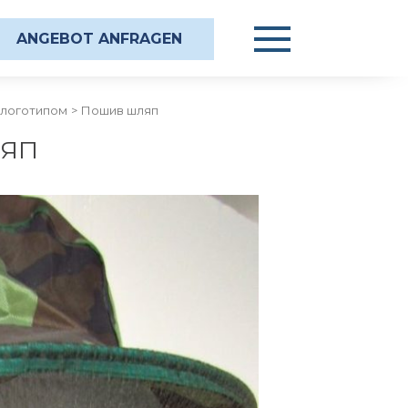
ANGEBOT ANFRAGEN
 логотипом
>
Пошив шляп
ЯП