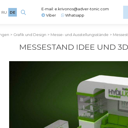
E-mail:
e.krivonos@adver-tonic.com
RU
DE
Viber
Whatsapp
ungen
>
Grafik und Design
>
Messe- und Ausstellungsstände
>
Messest
MESSESTAND IDEE UND 3D