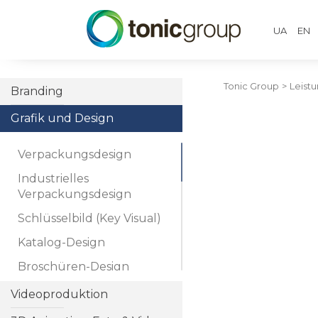
UA
EN
Tonic Group
>
Leist
Branding
Grafik und Design
Verpackungsdesign
Industrielles
Verpackungsdesign
Schlüsselbild (Key Visual)
Katalog-Design
Broschüren-Design
Booklet-Design
Videoproduktion
Ordner-Design