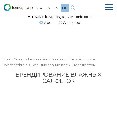
UA
EN
RU
DE
E-mail:
e.krivonos@adver-tonic.com
Viber
Whatsapp
Tonic Group
>
Leistungen
>
Druck und Herstellung von
Werbemitteln
>
Брендирование влажных салфеток
БРЕНДИРОВАНИЕ ВЛАЖНЫХ
САЛФЕТОК