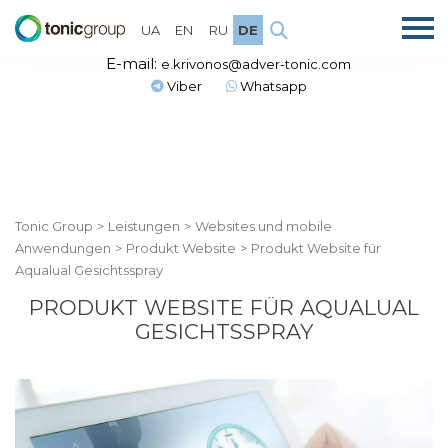
UA
EN
RU
DE
E-mail:
e.krivonos@adver-tonic.com
Viber
Whatsapp
Tonic Group
>
Leistungen
>
Websites und mobile
Anwendungen
>
Produkt Website
>
Produkt Website für
Aqualual Gesichtsspray
PRODUKT WEBSITE FÜR AQUALUAL
GESICHTSSPRAY