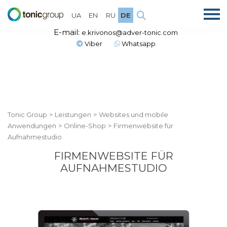
UA
EN
RU
DE
E-mail:
e.krivonos@adver-tonic.com
Viber
Whatsapp
Tonic Group
>
Leistungen
>
Websites und mobile
Anwendungen
>
Online-Shop
>
Firmenwebsite für
Aufnahmestudio
FIRMENWEBSITE FÜR
AUFNAHMESTUDIO