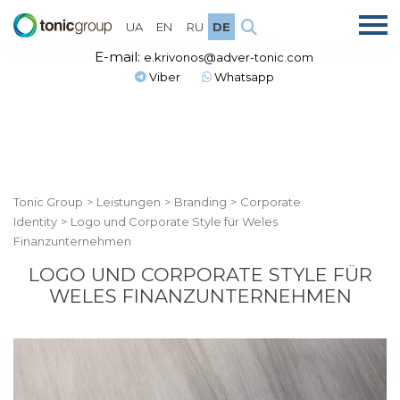
UA
EN
RU
DE
E-mail:
e.krivonos@adver-tonic.com
Viber
Whatsapp
Tonic Group
>
Leistungen
>
Branding
>
Corporate
Identity
>
Logo und Corporate Style für Weles
Finanzunternehmen
LOGO UND CORPORATE STYLE FÜR
WELES FINANZUNTERNEHMEN